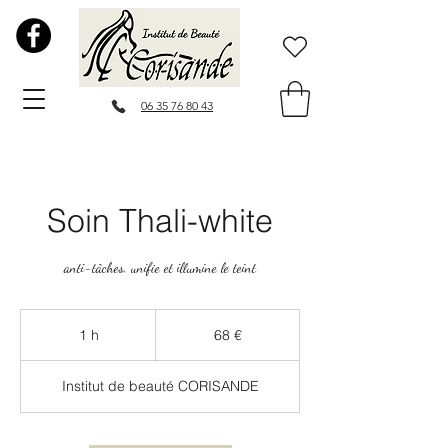
06 35 76 80 43
Soin Thali-white
anti-tâches, unifie et illumine le teint
68
euros
1 h
1
68 €
Institut de beauté CORISANDE